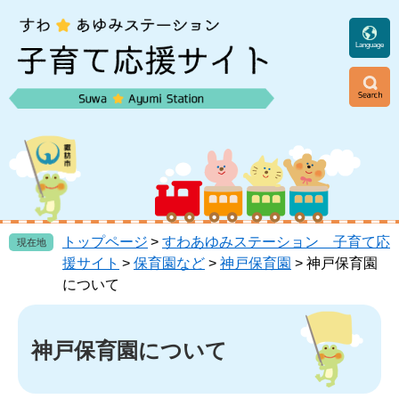
ペ
メ
ー
ニ
ジ
ュ
Language
の
ー
先
を
頭
飛
ニ
で
ば
ュ
す
し
ー
。
て
本
文
へ
トップページ
>
すわあゆみステーション 子育て応
現在地
援サイト
>
保育園など
>
神戸保育園
>
神戸保育園
について
本
文
神戸保育園について