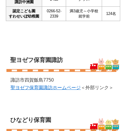
諏訪中洲園
認定こども園
0266-52-
満3歳児～小学校
124名
すわせいぼ幼稚園
2339
就学前
聖ヨゼフ保育園諏訪
諏訪市四賀飯島7750
聖ヨゼフ保育園諏訪ホームページ
＜外部リンク＞
ひなどり保育園