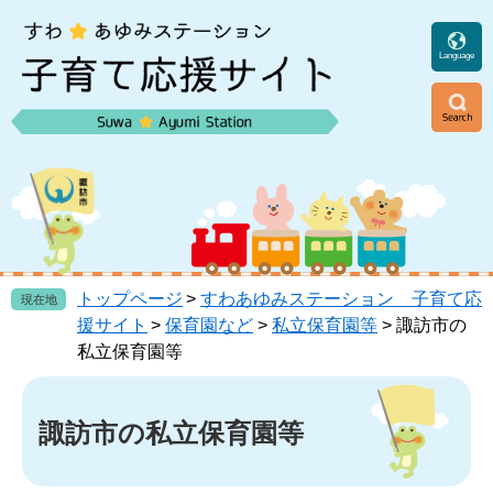
ペ
メ
ー
ニ
ジ
ュ
Language
の
ー
先
を
頭
飛
ニ
で
ば
ュ
す
し
ー
。
て
本
文
へ
トップページ
>
すわあゆみステーション 子育て応
現在地
援サイト
>
保育園など
>
私立保育園等
>
諏訪市の
私立保育園等
本
文
諏訪市の私立保育園等