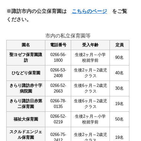
※諏訪市内の公立保育園は
こちらのページ
をご覧
ください。
市内の私立保育園等
園名
電話番号
受入年齢
定員
聖ヨゼフ保育園諏
0266-56-
生後2ヶ月～小学
90名
訪
1800
校就学前
0266-53-
生後2ヶ月～2歳児
ひなどり保育園
40名
2408
クラス
きらり諏訪赤十字
0266-52-
生後6ヶ月～2歳児
30名
病院園
2663
クラス
きらり諏訪日赤第
0266-78-
生後6ヶ月～2歳児
19名
二保育園
0135
クラス
0266-52-
生後2ヶ月～小学
福祉大保育園
50名
0219
校就学前
スクルドエンジェ
0266-75-
生後2ヶ月～2歳児
ル保育園
19名
2412
クラス