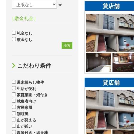
m²
貸店舗
［敷金礼金］
礼金なし
敷金なし
検索
こだわり条件
貸店舗
週末暮らし物件
生活が便利
家庭菜園・畑付き
就農者向け
古民家風
別荘風
山が見える
山が近い
温泉付き・温泉地