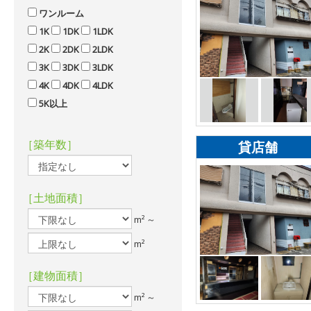
ワンルーム
1K
1DK
1LDK
2K
2DK
2LDK
3K
3DK
3LDK
4K
4DK
4LDK
5K以上
［築年数］
貸店舗
［土地面積］
m² ～
m²
［建物面積］
m² ～