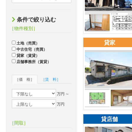
条件で絞り込む
［物件種別］
貸家
土地（売買）
中古住宅（売買）
貸家（賃貸）
店舗事務所（賃貸）
［価 格］
［賃 料］
万円 ～
万円
貸店舗
［間取］