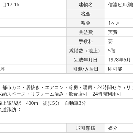
17-16
建物名
信濃ビル別
税金
敷金
1ヶ月
共益費
実費
手数料
要
総階数（地上）
5階
完成年月日
1978年6月
5坪
引渡/入居日
即可能
・都市ガス・居抜き・エアコン・冷房・暖房・24時間セキュリ
収納スペース・リフォーム済み・飲食店可・24時間利用可
上諏訪駅 400m 徒歩5分 自動車3分
諏訪I.C.
取引態様
媒介