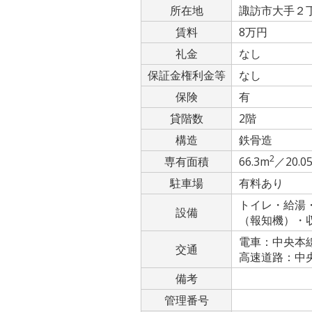
所在地
諏訪市大手２丁目
賃料
8万円
礼金
なし
保証金権利金等
なし
保険
有
貸階数
2階
構造
鉄骨造
2
専有面積
66.3m
／20.0
駐車場
有料あり
トイレ・給湯
設備
（報知機）・
電車：中央本線
交通
高速道路：中央道
備考
管理番号