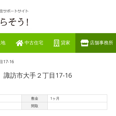
土地
中古住宅
貸家
店舗事務所
17-16
諏訪市大手２丁目17-16
敷金
1ヶ月
間取