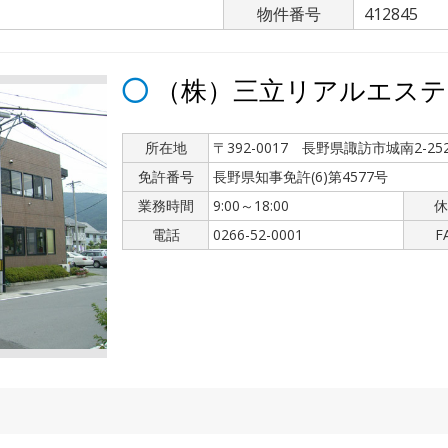
物件番号
412845
（株）三立リアルエステ
所在地
〒392-0017 長野県諏訪市城南2-252
免許番号
長野県知事免許(6)第4577号
業務時間
9:00～18:00
休
電話
0266-52-0001
F