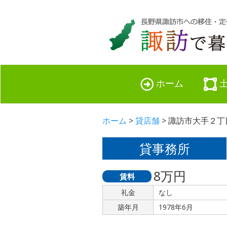
ホーム
ホーム
>
貸店舗
> 諏訪市大手２丁目
貸事務所
8万円
賃料
礼金
なし
築年月
1978年6月