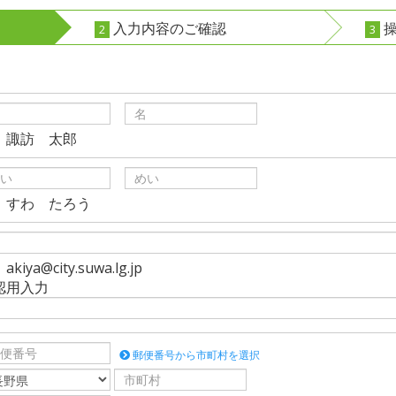
入力内容のご確認
操
2
3
）諏訪 太郎
）すわ たろう
kiya@city.suwa.lg.jp
認用入力
郵便番号から市町村を選択