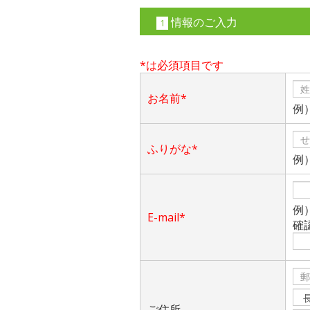
情報のご入力
1
*は必須項目です
お名前*
例
ふりがな*
例
例）a
E-mail*
確
ご住所