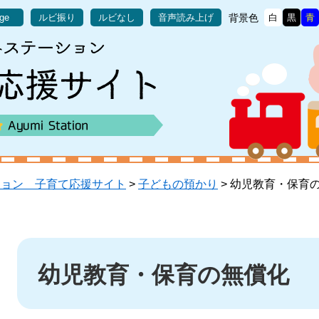
背景色
age
ルビ振り
ルビなし
音声読み上げ
白
黒
青
ション 子育て応援サイト
>
子どもの預かり
>
幼児教育・保育
本
文
幼児教育・保育の無償化