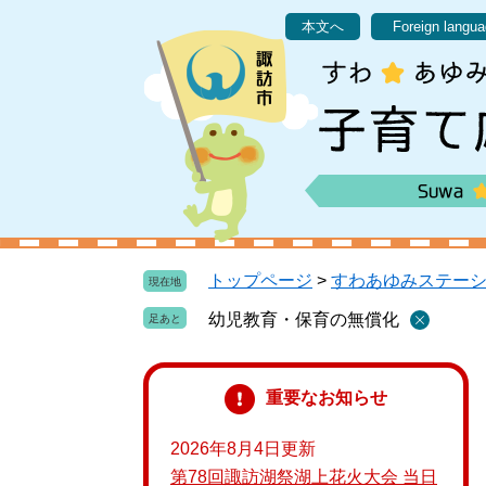
ペ
メ
本文へ
Foreign langu
ー
ニ
ジ
ュ
の
ー
先
を
頭
飛
で
ば
す
し
。
て
本
文
トップページ
>
すわあゆみステー
現在地
へ
幼児教育・保育の無償化
重要なお知らせ
2026年8月4日更新
第78回諏訪湖祭湖上花火大会 当日