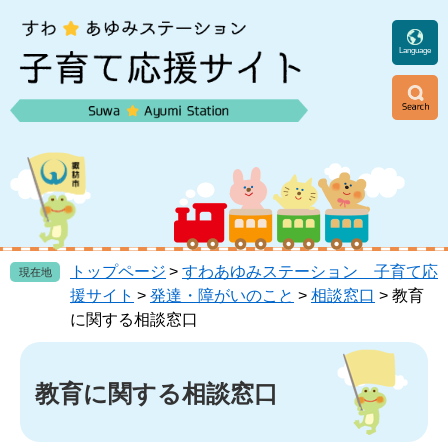
ペ
メ
ー
ニ
ジ
ュ
Language
の
ー
先
を
頭
飛
ニ
で
ば
ュ
す
し
ー
。
て
本
文
へ
トップページ
>
すわあゆみステーション 子育て応
現在地
援サイト
>
発達・障がいのこと
>
相談窓口
>
教育
に関する相談窓口
本
文
教育に関する相談窓口