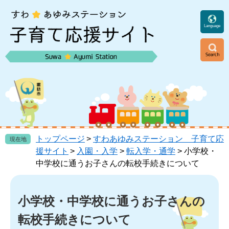
ペ
メ
ー
ニ
ジ
ュ
Language
の
ー
先
を
頭
飛
ニ
で
ば
ュ
す
し
ー
。
て
本
文
へ
トップページ
>
すわあゆみステーション 子育て応
現在地
援サイト
>
入園・入学
>
転入学・通学
>
小学校・
中学校に通うお子さんの転校手続きについて
本
文
小学校・中学校に通うお子さんの
転校手続きについて