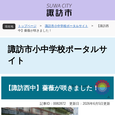
ペ
メ
ー
ニ
ジ
ュ
の
ー
先
を
トップページ
>
諏訪市小中学校ポータルサイト
>
【諏訪西
現在地
頭
飛
中】薔薇が咲きました！
で
ば
す
し
。
て
諏訪市小中学校ポータルサ
本
文
イト
へ
本
文
【諏訪西中】薔薇が咲きました！
記事ID：0082872
更新日：2026年6月5日更新