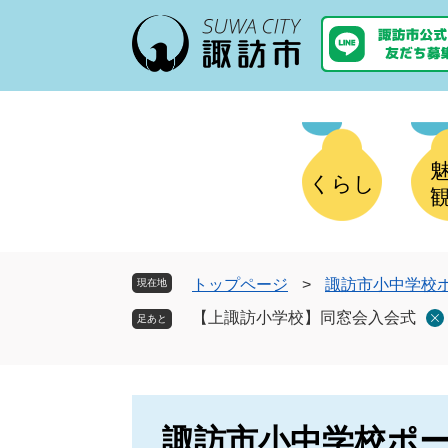
ペ
メ
ー
ニ
ジ
ュ
の
ー
先
を
頭
飛
で
ば
す
し
くらし
。
て
本
文
へ
トップページ
>
諏訪市小中学校
現在地
【上諏訪小学校】同窓会入会式
諏訪市小中学校ポ