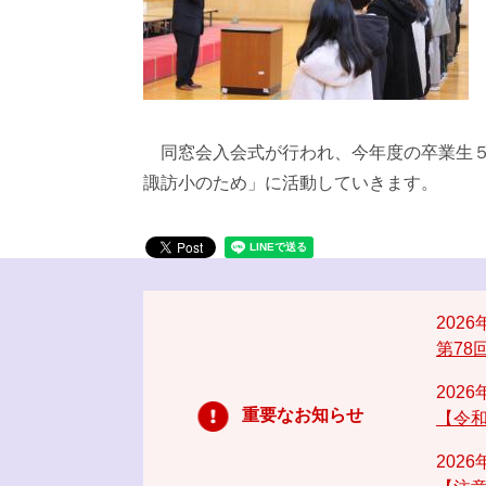
同窓会入会式が行われ、今年度の卒業生５
諏訪小のため」に活動していきます。
202
第78
202
重要なお知らせ
【令和
202