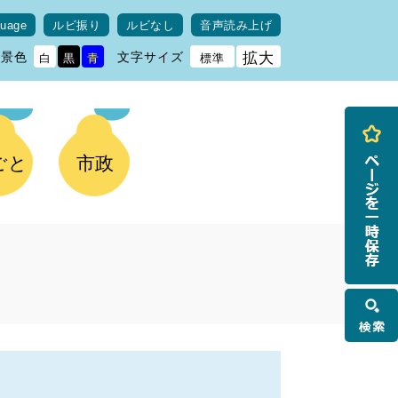
guage
ルビ振り
ルビなし
音声読み上げ
背景色
文字サイズ
拡大
白
黒
青
標準
ごと
市政
検
索