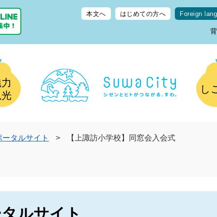
本文へ
はじめての方へ
Foreign lan
魅力
し
観光
ポータルサイト
>
【上諏訪小学校】同窓会入会式
ータルサイト