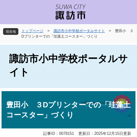
ペ
メ
ー
ニ
ジ
ュ
の
ー
先
を
トップページ
>
諏訪市小中学校ポータルサイト
>
豊田小 ３
現在地
頭
飛
Dプリンターでの「珪藻土コースター」づくり
で
ば
す
し
。
て
諏訪市小中学校ポータルサ
本
文
イト
へ
本
文
豊田小 ３Dプリンターでの「珪藻土
コースター」づくり
記事ID：0078151
更新日：2025年12月15日更新