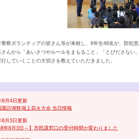
警察ボランティアの皆さん等が来校し、6年生48名が、防犯
長さんから「あいさつやルールをまもること」「とびださない
実行していくことの大切さを教えていただきました。
6年8月4日更新
回諏訪湖祭湖上花火大会 当日情報
6年8月3日更新
8年8月3日～】市民課窓口の受付時間が変わりました