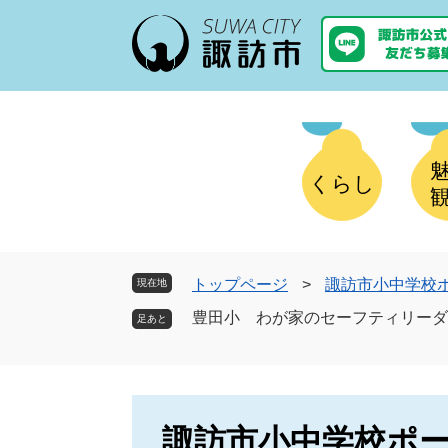
ペ
メ
ー
ニ
ジ
ュ
の
ー
先
を
頭
飛
で
ば
す
し
くらし
。
て
本
文
へ
トップページ
>
諏訪市小中学校
現在地
豊田小 わが家のセーフティリーダ
諏訪市小中学校ポ