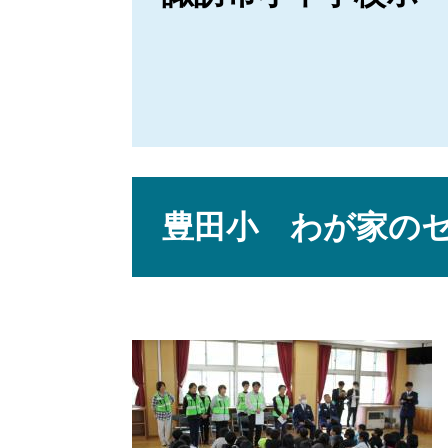
本
文
豊田小 わが家の