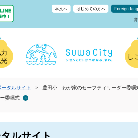
本文へ
はじめての方へ
Foreign lan
魅力
し
観光
ポータルサイト
>
豊田小 わが家のセーフティリーダー委嘱
ー委嘱式
ータルサイト