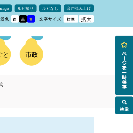
guage
ルビ振り
ルビなし
音声読み上げ
背景色
文字サイズ
拡大
白
黒
青
標準
ごと
市政
式
検
索