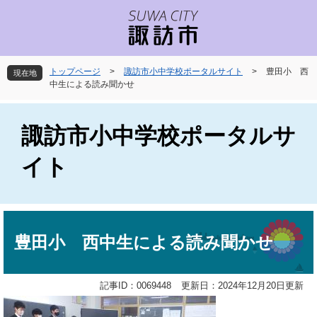
ペ
メ
ー
ニ
ジ
ュ
の
ー
先
を
トップページ
>
諏訪市小中学校ポータルサイト
>
豊田小 西
現在地
頭
飛
中生による読み聞かせ
で
ば
す
し
。
て
諏訪市小中学校ポータルサ
本
文
イト
へ
本
文
豊田小 西中生による読み聞かせ
記事ID：0069448
更新日：2024年12月20日更新