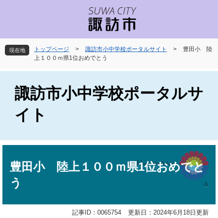
ペ
メ
ー
ニ
ジ
ュ
の
ー
先
を
トップページ
>
諏訪市小中学校ポータルサイト
>
豊田小 陸
現在地
頭
飛
上１００ｍ県1位おめでとう
で
ば
す
し
。
て
諏訪市小中学校ポータルサ
本
文
イト
へ
本
文
豊田小 陸上１００ｍ県1位おめでと
う
記事ID：0065754
更新日：2024年6月18日更新