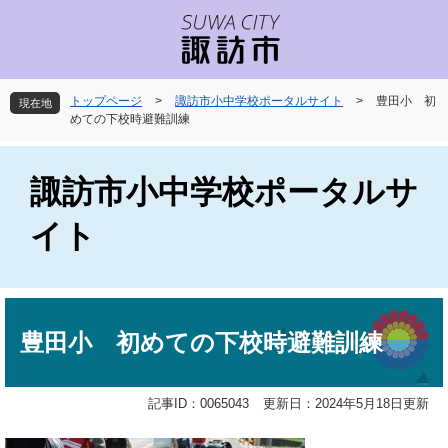
ペ
メ
ー
ニ
ジ
ュ
の
ー
先
を
トップページ
>
諏訪市小中学校ポータルサイト
>
豊田小 初
現在地
頭
飛
めての下校時避難訓練
で
ば
す
し
。
て
諏訪市小中学校ポータルサ
本
文
イト
へ
本
文
豊田小 初めての下校時避難訓練
記事ID：0065043
更新日：2024年5月18日更新