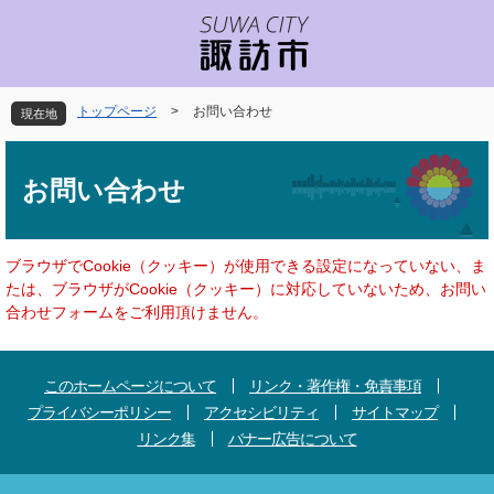
ペ
メ
ー
ニ
ジ
ュ
の
ー
先
を
トップページ
>
お問い合わせ
現在地
頭
飛
で
ば
本
す
し
文
お問い合わせ
。
て
本
文
へ
ブラウザでCookie（クッキー）が使用できる設定になっていない、ま
たは、ブラウザがCookie（クッキー）に対応していないため、お問い
合わせフォームをご利用頂けません。
このホームページについて
リンク・著作権・免責事項
プライバシーポリシー
アクセシビリティ
サイトマップ
リンク集
バナー広告について