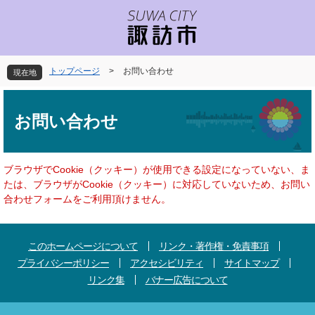
ペ
メ
ー
ニ
ジ
ュ
の
ー
先
を
トップページ
>
お問い合わせ
現在地
頭
飛
で
ば
本
す
し
文
お問い合わせ
。
て
本
文
へ
ブラウザでCookie（クッキー）が使用できる設定になっていない、ま
たは、ブラウザがCookie（クッキー）に対応していないため、お問い
合わせフォームをご利用頂けません。
このホームページについて
リンク・著作権・免責事項
プライバシーポリシー
アクセシビリティ
サイトマップ
リンク集
バナー広告について