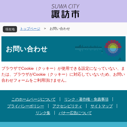
ペ
メ
ー
ニ
ジ
ュ
の
ー
先
を
トップページ
>
お問い合わせ
現在地
頭
飛
で
ば
本
す
し
文
お問い合わせ
。
て
本
文
へ
ブラウザでCookie（クッキー）が使用できる設定になっていない、ま
たは、ブラウザがCookie（クッキー）に対応していないため、お問い
合わせフォームをご利用頂けません。
このホームページについて
リンク・著作権・免責事項
プライバシーポリシー
アクセシビリティ
サイトマップ
リンク集
バナー広告について