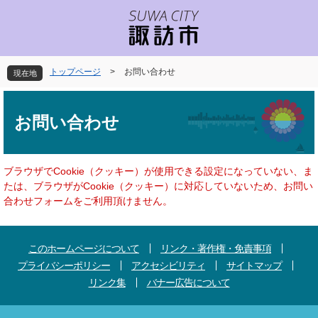
ペ
メ
ー
ニ
ジ
ュ
の
ー
先
を
トップページ
>
お問い合わせ
現在地
頭
飛
で
ば
本
す
し
文
お問い合わせ
。
て
本
文
へ
ブラウザでCookie（クッキー）が使用できる設定になっていない、ま
たは、ブラウザがCookie（クッキー）に対応していないため、お問い
合わせフォームをご利用頂けません。
このホームページについて
リンク・著作権・免責事項
プライバシーポリシー
アクセシビリティ
サイトマップ
リンク集
バナー広告について