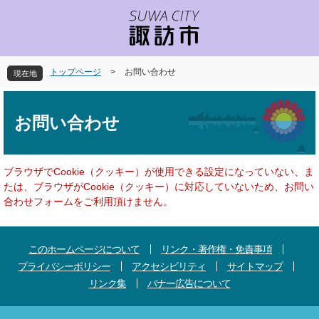
ペ
メ
ー
ニ
ジ
ュ
の
ー
先
を
トップページ
>
お問い合わせ
現在地
頭
飛
で
ば
本
す
し
文
お問い合わせ
。
て
本
文
へ
ブラウザでCookie（クッキー）が使用できる設定になっていない、ま
たは、ブラウザがCookie（クッキー）に対応していないため、お問い
合わせフォームをご利用頂けません。
このホームページについて
リンク・著作権・免責事項
プライバシーポリシー
アクセシビリティ
サイトマップ
リンク集
バナー広告について