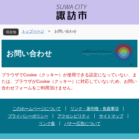
ペ
メ
ー
ニ
ジ
ュ
の
ー
先
を
トップページ
>
お問い合わせ
現在地
頭
飛
で
ば
本
す
し
文
お問い合わせ
。
て
本
文
へ
ブラウザでCookie（クッキー）が使用できる設定になっていない、ま
たは、ブラウザがCookie（クッキー）に対応していないため、お問い
合わせフォームをご利用頂けません。
このホームページについて
リンク・著作権・免責事項
プライバシーポリシー
アクセシビリティ
サイトマップ
リンク集
バナー広告について