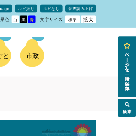
guage
ルビ振り
ルビなし
音声読み上げ
背景色
文字サイズ
拡大
白
黒
青
標準
ごと
市政
検
索