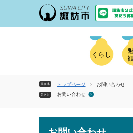
ペ
メ
ー
ニ
ジ
ュ
の
ー
先
を
頭
飛
で
ば
す
し
くらし
。
て
本
文
へ
トップページ
>
お問い合わせ
現在地
お問い合わせ
本
文
お問い合わせ