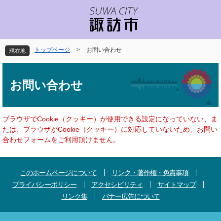
ペ
メ
ー
ニ
ジ
ュ
の
ー
先
を
トップページ
>
お問い合わせ
現在地
頭
飛
で
ば
本
す
し
文
お問い合わせ
。
て
本
文
へ
ブラウザでCookie（クッキー）が使用できる設定になっていない、ま
たは、ブラウザがCookie（クッキー）に対応していないため、お問い
合わせフォームをご利用頂けません。
このホームページについて
リンク・著作権・免責事項
プライバシーポリシー
アクセシビリティ
サイトマップ
リンク集
バナー広告について