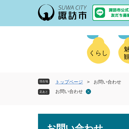
ペ
メ
ー
ニ
ジ
ュ
の
ー
先
を
頭
飛
で
ば
す
し
くらし
。
て
本
文
へ
トップページ
>
お問い合わせ
現在地
お問い合わせ
本
文
お問い合わせ