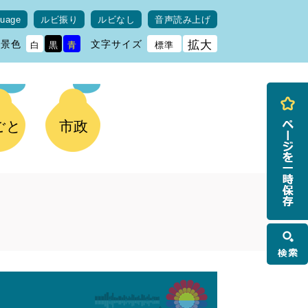
guage
ルビ振り
ルビなし
音声読み上げ
背景色
文字サイズ
拡大
白
黒
青
標準
ごと
市政
検
索