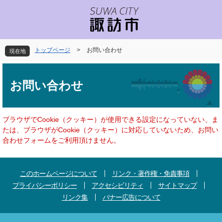
ペ
メ
ー
ニ
ジ
ュ
の
ー
先
を
トップページ
>
お問い合わせ
現在地
頭
飛
で
ば
本
す
し
文
お問い合わせ
。
て
本
文
へ
ブラウザでCookie（クッキー）が使用できる設定になっていない、ま
たは、ブラウザがCookie（クッキー）に対応していないため、お問い
合わせフォームをご利用頂けません。
このホームページについて
リンク・著作権・免責事項
プライバシーポリシー
アクセシビリティ
サイトマップ
リンク集
バナー広告について