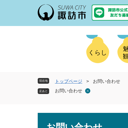
ペ
メ
ー
ニ
ジ
ュ
の
ー
先
を
頭
飛
で
ば
す
し
くらし
。
て
本
文
へ
トップページ
>
お問い合わせ
現在地
お問い合わせ
本
文
お問い合わせ