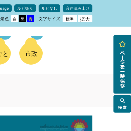
guage
ルビ振り
ルビなし
音声読み上げ
背景色
文字サイズ
拡大
白
黒
青
標準
ごと
市政
検
索