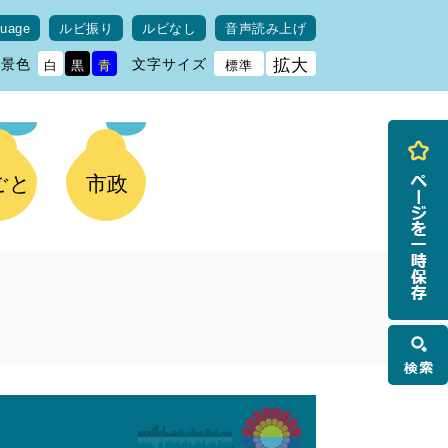
guage
ルビ振り
ルビなし
音声読み上げ
背景色
文字サイズ
拡大
白
黒
青
標準
ごと
市政
検
索