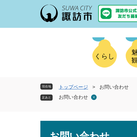
ペ
メ
ー
ニ
ジ
ュ
の
ー
先
を
頭
飛
で
ば
す
し
くらし
。
て
本
文
へ
トップページ
>
お問い合わせ
現在地
お問い合わせ
本
文
お問い合わせ