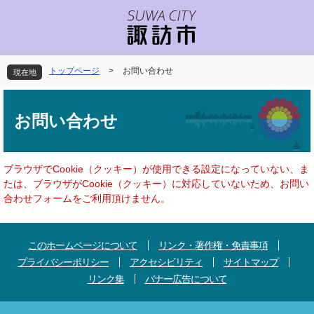
ペ
メ
ー
ニ
ジ
ュ
の
ー
先
を
トップページ
>
お問い合わせ
現在地
頭
飛
で
ば
本
す
し
文
お問い合わせ
。
て
本
文
へ
ブラウザでCookie（クッキー）が使用できる設定になっていない、ま
たは、ブラウザがCookie（クッキー）に対応していないため、お問い
合わせフォームをご利用頂けません。
このホームページについて
リンク・著作権・免責事項
プライバシーポリシー
アクセシビリティ
サイトマップ
リンク集
バナー広告について