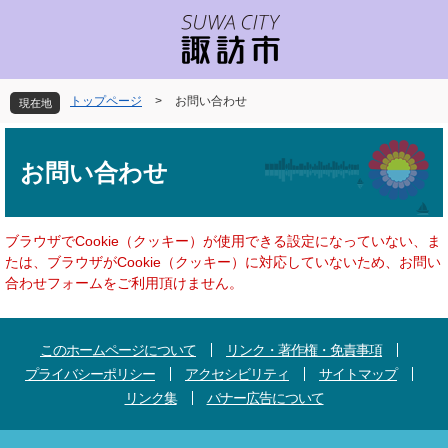
ペ
メ
ー
ニ
ジ
ュ
の
ー
先
を
トップページ
>
お問い合わせ
現在地
頭
飛
で
ば
本
す
し
文
お問い合わせ
。
て
本
文
へ
ブラウザでCookie（クッキー）が使用できる設定になっていない、ま
たは、ブラウザがCookie（クッキー）に対応していないため、お問い
合わせフォームをご利用頂けません。
このホームページについて
リンク・著作権・免責事項
プライバシーポリシー
アクセシビリティ
サイトマップ
リンク集
バナー広告について