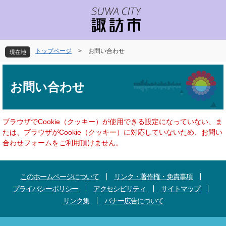
ペ
メ
ー
ニ
ジ
ュ
の
ー
先
を
トップページ
>
お問い合わせ
現在地
頭
飛
で
ば
本
す
し
文
お問い合わせ
。
て
本
文
へ
ブラウザでCookie（クッキー）が使用できる設定になっていない、ま
たは、ブラウザがCookie（クッキー）に対応していないため、お問い
合わせフォームをご利用頂けません。
このホームページについて
リンク・著作権・免責事項
プライバシーポリシー
アクセシビリティ
サイトマップ
リンク集
バナー広告について