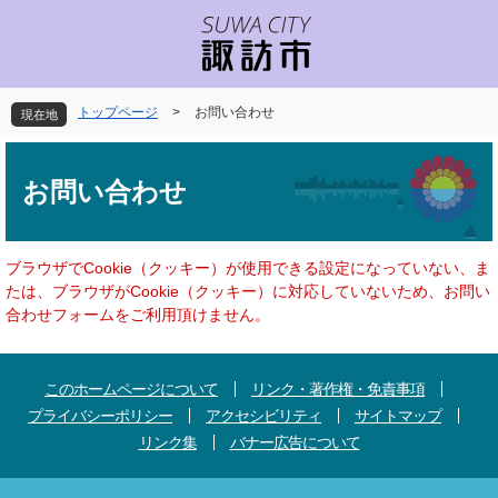
ペ
メ
ー
ニ
ジ
ュ
の
ー
先
を
トップページ
>
お問い合わせ
現在地
頭
飛
で
ば
本
す
し
文
お問い合わせ
。
て
本
文
へ
ブラウザでCookie（クッキー）が使用できる設定になっていない、ま
たは、ブラウザがCookie（クッキー）に対応していないため、お問い
合わせフォームをご利用頂けません。
このホームページについて
リンク・著作権・免責事項
プライバシーポリシー
アクセシビリティ
サイトマップ
リンク集
バナー広告について