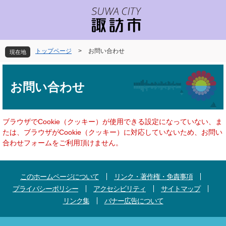
ペ
メ
ー
ニ
ジ
ュ
の
ー
先
を
トップページ
>
お問い合わせ
現在地
頭
飛
で
ば
本
す
し
文
お問い合わせ
。
て
本
文
へ
ブラウザでCookie（クッキー）が使用できる設定になっていない、ま
たは、ブラウザがCookie（クッキー）に対応していないため、お問い
合わせフォームをご利用頂けません。
このホームページについて
リンク・著作権・免責事項
プライバシーポリシー
アクセシビリティ
サイトマップ
リンク集
バナー広告について