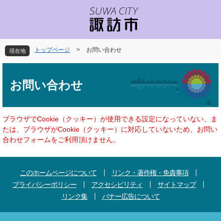
ペ
メ
ー
ニ
ジ
ュ
の
ー
先
を
トップページ
>
お問い合わせ
現在地
頭
飛
で
ば
本
す
し
文
お問い合わせ
。
て
本
文
へ
ブラウザでCookie（クッキー）が使用できる設定になっていない、ま
たは、ブラウザがCookie（クッキー）に対応していないため、お問い
合わせフォームをご利用頂けません。
このホームページについて
リンク・著作権・免責事項
プライバシーポリシー
アクセシビリティ
サイトマップ
リンク集
バナー広告について