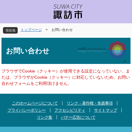
ペ
メ
ー
ニ
ジ
ュ
の
ー
先
を
トップページ
>
お問い合わせ
現在地
頭
飛
で
ば
本
す
し
文
お問い合わせ
。
て
本
文
へ
ブラウザでCookie（クッキー）が使用できる設定になっていない、ま
たは、ブラウザがCookie（クッキー）に対応していないため、お問い
合わせフォームをご利用頂けません。
このホームページについて
リンク・著作権・免責事項
プライバシーポリシー
アクセシビリティ
サイトマップ
リンク集
バナー広告について