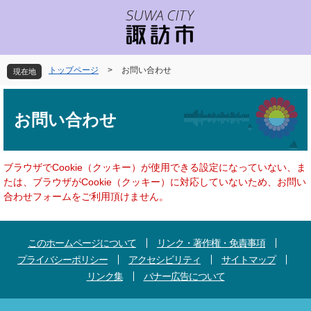
ペ
メ
ー
ニ
ジ
ュ
の
ー
先
を
トップページ
>
お問い合わせ
現在地
頭
飛
で
ば
本
す
し
文
お問い合わせ
。
て
本
文
へ
ブラウザでCookie（クッキー）が使用できる設定になっていない、ま
たは、ブラウザがCookie（クッキー）に対応していないため、お問い
合わせフォームをご利用頂けません。
このホームページについて
リンク・著作権・免責事項
プライバシーポリシー
アクセシビリティ
サイトマップ
リンク集
バナー広告について