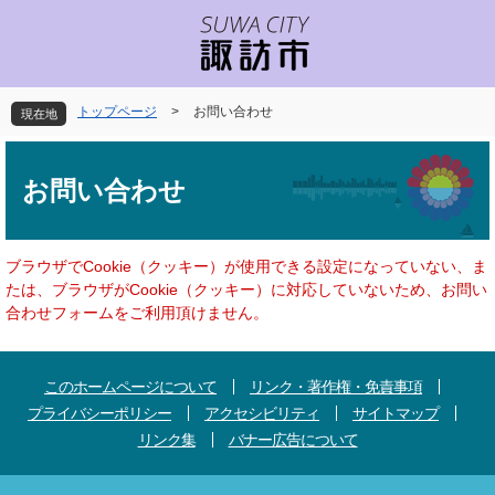
ペ
メ
ー
ニ
ジ
ュ
の
ー
先
を
トップページ
>
お問い合わせ
現在地
頭
飛
で
ば
本
す
し
文
お問い合わせ
。
て
本
文
へ
ブラウザでCookie（クッキー）が使用できる設定になっていない、ま
たは、ブラウザがCookie（クッキー）に対応していないため、お問い
合わせフォームをご利用頂けません。
このホームページについて
リンク・著作権・免責事項
プライバシーポリシー
アクセシビリティ
サイトマップ
リンク集
バナー広告について