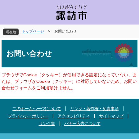
ペ
メ
ー
ニ
ジ
ュ
の
ー
先
を
トップページ
>
お問い合わせ
現在地
頭
飛
で
ば
本
す
し
文
お問い合わせ
。
て
本
文
へ
ブラウザでCookie（クッキー）が使用できる設定になっていない、ま
たは、ブラウザがCookie（クッキー）に対応していないため、お問い
合わせフォームをご利用頂けません。
このホームページについて
リンク・著作権・免責事項
プライバシーポリシー
アクセシビリティ
サイトマップ
リンク集
バナー広告について