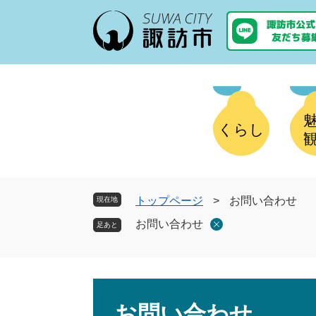
ペ
メ
ー
ニ
ジ
ュ
の
ー
先
を
頭
飛
で
ば
す
し
くらし
。
て
本
文
へ
トップページ
>
お問い合わせ
現在地
お問い合わせ
本
文
お問い合わせ