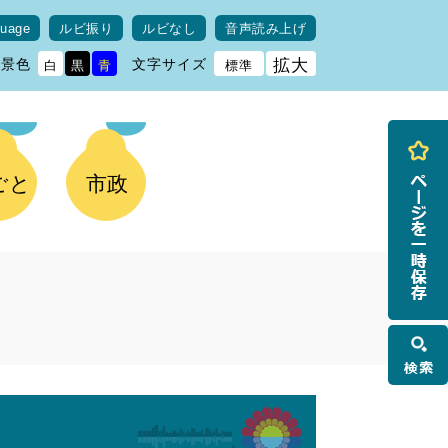
guage
ルビ振り
ルビなし
音声読み上げ
背景色
文字サイズ
拡大
白
黒
青
標準
ごと
市政
検
索