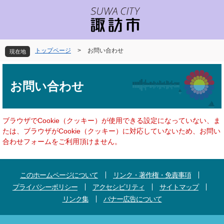
ペ
メ
ー
ニ
ジ
ュ
の
ー
先
を
トップページ
>
お問い合わせ
現在地
頭
飛
で
ば
本
す
し
文
お問い合わせ
。
て
本
文
へ
ブラウザでCookie（クッキー）が使用できる設定になっていない、ま
たは、ブラウザがCookie（クッキー）に対応していないため、お問い
合わせフォームをご利用頂けません。
このホームページについて
リンク・著作権・免責事項
プライバシーポリシー
アクセシビリティ
サイトマップ
リンク集
バナー広告について