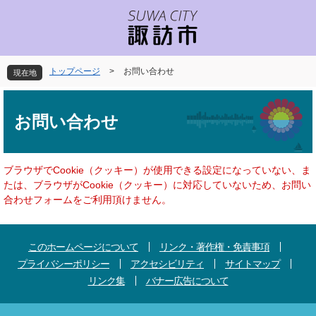
ペ
メ
ー
ニ
ジ
ュ
の
ー
先
を
トップページ
>
お問い合わせ
現在地
頭
飛
で
ば
本
す
し
文
お問い合わせ
。
て
本
文
へ
ブラウザでCookie（クッキー）が使用できる設定になっていない、ま
たは、ブラウザがCookie（クッキー）に対応していないため、お問い
合わせフォームをご利用頂けません。
このホームページについて
リンク・著作権・免責事項
プライバシーポリシー
アクセシビリティ
サイトマップ
リンク集
バナー広告について