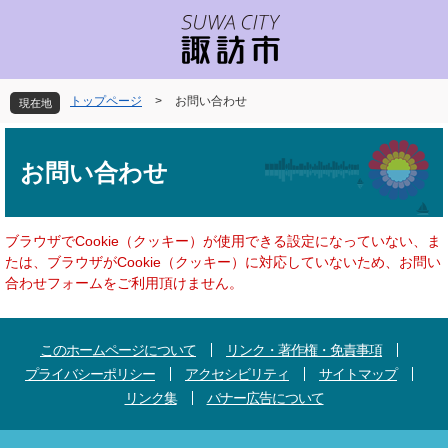
ペ
メ
ー
ニ
ジ
ュ
の
ー
先
を
トップページ
>
お問い合わせ
現在地
頭
飛
で
ば
本
す
し
文
お問い合わせ
。
て
本
文
へ
ブラウザでCookie（クッキー）が使用できる設定になっていない、ま
たは、ブラウザがCookie（クッキー）に対応していないため、お問い
合わせフォームをご利用頂けません。
このホームページについて
リンク・著作権・免責事項
プライバシーポリシー
アクセシビリティ
サイトマップ
リンク集
バナー広告について