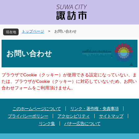
ペ
メ
ー
ニ
ジ
ュ
の
ー
先
を
トップページ
>
お問い合わせ
現在地
頭
飛
で
ば
本
す
し
文
お問い合わせ
。
て
本
文
へ
ブラウザでCookie（クッキー）が使用できる設定になっていない、ま
たは、ブラウザがCookie（クッキー）に対応していないため、お問い
合わせフォームをご利用頂けません。
このホームページについて
リンク・著作権・免責事項
プライバシーポリシー
アクセシビリティ
サイトマップ
リンク集
バナー広告について