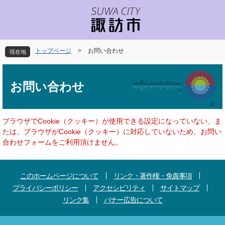
ペ
メ
ー
ニ
ジ
ュ
の
ー
先
を
トップページ
>
お問い合わせ
現在地
頭
飛
で
ば
本
す
し
文
お問い合わせ
。
て
本
文
へ
ブラウザでCookie（クッキー）が使用できる設定になっていない、ま
たは、ブラウザがCookie（クッキー）に対応していないため、お問い
合わせフォームをご利用頂けません。
このホームページについて
リンク・著作権・免責事項
プライバシーポリシー
アクセシビリティ
サイトマップ
リンク集
バナー広告について