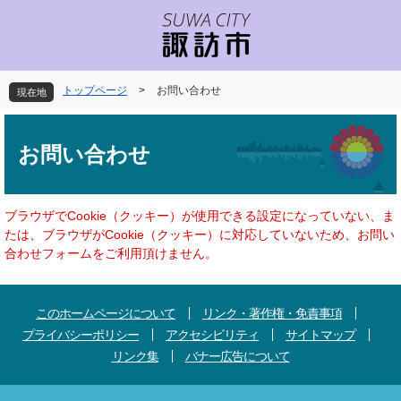
ペ
メ
ー
ニ
ジ
ュ
の
ー
先
を
トップページ
>
お問い合わせ
現在地
頭
飛
で
ば
本
す
し
文
お問い合わせ
。
て
本
文
へ
ブラウザでCookie（クッキー）が使用できる設定になっていない、ま
たは、ブラウザがCookie（クッキー）に対応していないため、お問い
合わせフォームをご利用頂けません。
このホームページについて
リンク・著作権・免責事項
プライバシーポリシー
アクセシビリティ
サイトマップ
リンク集
バナー広告について