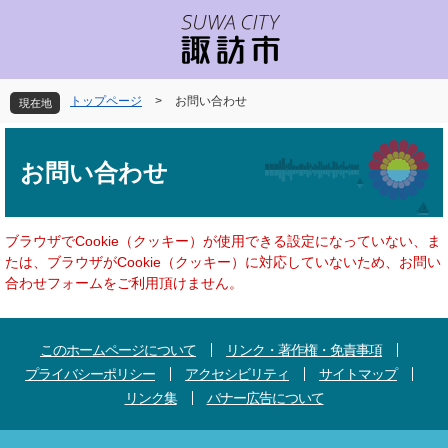
ペ
メ
ー
ニ
ジ
ュ
の
ー
先
を
トップページ
>
お問い合わせ
現在地
頭
飛
で
ば
本
す
し
文
お問い合わせ
。
て
本
文
へ
ブラウザでCookie（クッキー）が使用できる設定になっていない、ま
たは、ブラウザがCookie（クッキー）に対応していないため、お問い
合わせフォームをご利用頂けません。
このホームページについて
リンク・著作権・免責事項
プライバシーポリシー
アクセシビリティ
サイトマップ
リンク集
バナー広告について