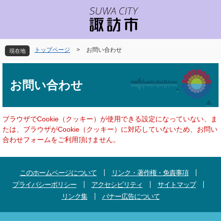
ペ
メ
ー
ニ
ジ
ュ
の
ー
先
を
トップページ
>
お問い合わせ
現在地
頭
飛
で
ば
本
す
し
文
お問い合わせ
。
て
本
文
へ
ブラウザでCookie（クッキー）が使用できる設定になっていない、ま
たは、ブラウザがCookie（クッキー）に対応していないため、お問い
合わせフォームをご利用頂けません。
このホームページについて
リンク・著作権・免責事項
プライバシーポリシー
アクセシビリティ
サイトマップ
リンク集
バナー広告について