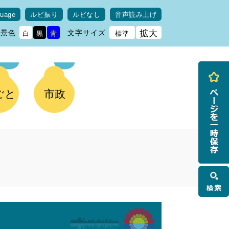
guage
ルビ振り
ルビなし
音声読み上げ
背景色
文字サイズ
拡大
白
黒
青
標準
ごと
市政
検
索