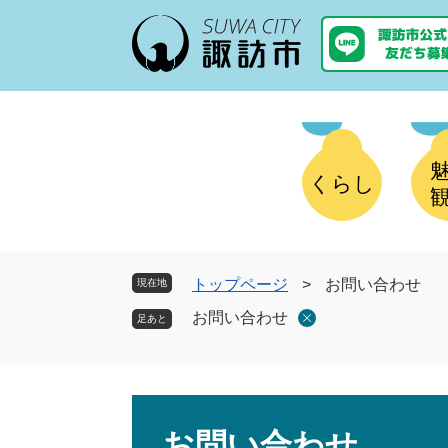
ペ
メ
ー
ニ
ジ
ュ
の
ー
先
を
頭
飛
で
ば
す
し
くらし
。
て
本
文
へ
トップページ
>
お問い合わせ
現在地
お問い合わせ
本
文
お問い合わせ