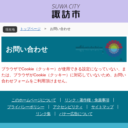
ペ
メ
ー
ニ
ジ
ュ
の
ー
先
を
トップページ
>
お問い合わせ
現在地
頭
飛
で
ば
本
す
し
文
お問い合わせ
。
て
本
文
へ
ブラウザでCookie（クッキー）が使用できる設定になっていない、ま
たは、ブラウザがCookie（クッキー）に対応していないため、お問い
合わせフォームをご利用頂けません。
このホームページについて
リンク・著作権・免責事項
プライバシーポリシー
アクセシビリティ
サイトマップ
リンク集
バナー広告について