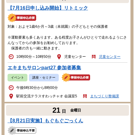
【7月16日申し込み開始】リトミック
対象：およそ1歳4か月～3歳（未就園）の子どもとその保護者
※運動要素も多くあります。ある程度お子さんがひとりで走れるようにさ
んなってからの参加をお勧めしております。
保護者の方も一緒に動きます。
10時00分～10時50分
児童センター
児童センター
エキまちサロンpart27 参加者募集
イベント
講座・セミナー
午後6時30分から8時00分
駅前交流テラスすわっチャオ 会議室5
まちづくり整備課
21
金曜日
日
【8月21日実施】もぐもぐごっくん