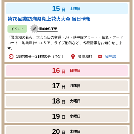
15
土曜日
日
第78回諏訪湖祭湖上花火大会 当日情報
イベント
「諏訪湖の花火」大会当日の交通・JR・熱中症アラート・気象・フード
コート・地元賑わいエリア、ライブ配信など、各種情報をお知らせしま
す。
19時00分～21時00分（予定）
諏訪湖畔
観光課
16
日曜日
日
17
月曜日
日
18
火曜日
日
19
水曜日
日
20
木曜日
日