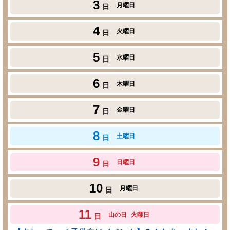
3
月曜日
日
4
火曜日
日
5
水曜日
日
6
木曜日
日
7
金曜日
日
8
土曜日
日
9
日曜日
日
10
月曜日
日
11
山の日
火曜日
日