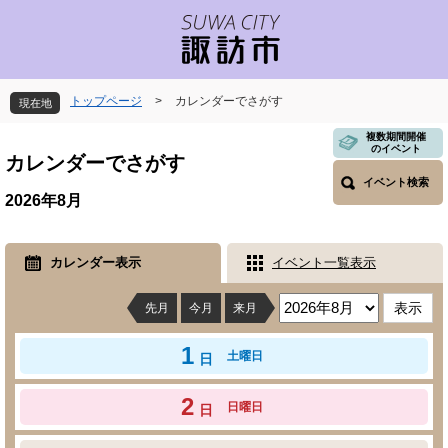
ペ
メ
ー
ニ
ジ
ュ
の
ー
先
を
トップページ
>
カレンダーでさがす
現在地
頭
飛
で
ば
本
複数期間開催
のイベント
す
し
文
カレンダーでさがす
。
て
イベント検索
本
2026年8月
文
へ
カレンダー表示
イベント一覧表示
先月
今月
来月
1
土曜日
日
2
日曜日
日