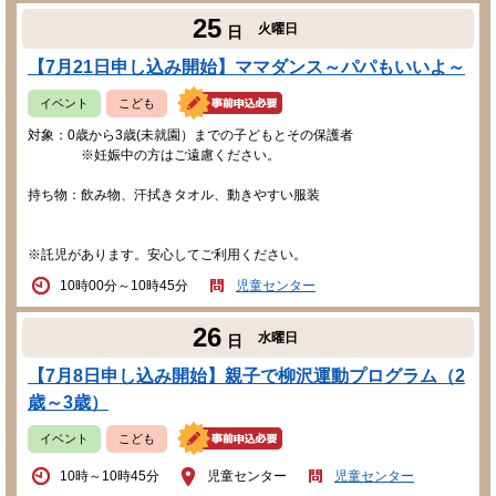
25
火曜日
日
【7月21日申し込み開始】ママダンス～パパもいいよ～
イベント
こども
対象：0歳から3歳(未就園）までの子どもとその保護者
※妊娠中の方はご遠慮ください。
持ち物：飲み物、汗拭きタオル、動きやすい服装
※託児があります。安心してご利用ください。
10時00分～10時45分
児童センター
26
水曜日
日
【7月8日申し込み開始】親子で柳沢運動プログラム（2
歳～3歳）
イベント
こども
10時～10時45分
児童センター
児童センター