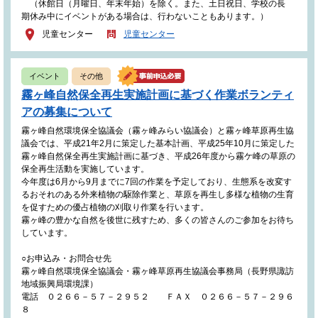
（休館日（月曜日、年末年始）を除く。また、土日祝日、学校の長
期休み中にイベントがある場合は、行わないこともあります。）
児童センター
児童センター
イベント
その他
霧ヶ峰自然保全再生実施計画に基づく作業ボランティ
アの募集について
霧ヶ峰自然環境保全協議会（霧ヶ峰みらい協議会）と霧ヶ峰草原再生協
議会では、平成21年2月に策定した基本計画、平成25年10月に策定した
霧ヶ峰自然保全再生実施計画に基づき、平成26年度から霧ケ峰の草原の
保全再生活動を実施しています。
今年度は6月から9月までに7回の作業を予定しており、生態系を改変す
るおそれのある外来植物の駆除作業と、草原を再生し多様な植物の生育
を促すための優占植物の刈取り作業を行います。
霧ヶ峰の豊かな自然を後世に残すため、多くの皆さんのご参加をお待ち
しています。
○お申込み・お問合せ先
霧ヶ峰自然環境保全協議会・霧ヶ峰草原再生協議会事務局（長野県諏訪
地域振興局環境課）
電話 ０２６６－５７－２９５２ ＦＡＸ ０２６６－５７－２９６
８