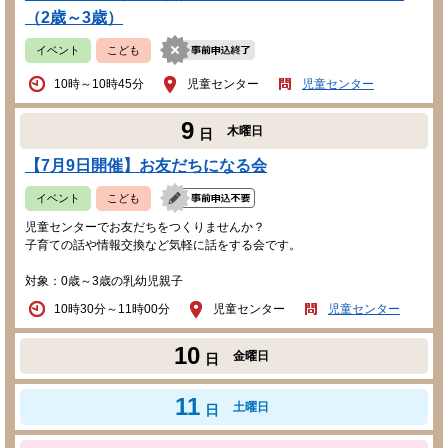
（2歳～3歳）
イベント
こども
10時～10時45分
児童センター
児童センター
9
木曜日
日
【7月9日開催】お友だちになる会
イベント
こども
児童センターでお友だちをつくりませんか？
子育ての話や情報交換など気軽に話をする会です。
対象：0歳～3歳の乳幼児親子
10時30分～11時00分
児童センター
児童センター
10
金曜日
日
11
土曜日
日