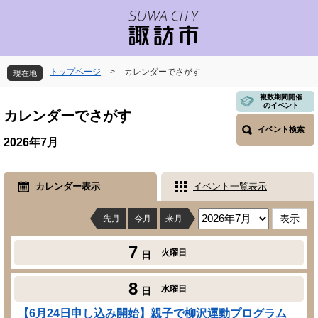
ペ
メ
ー
ニ
ジ
ュ
の
ー
先
を
トップページ
>
カレンダーでさがす
現在地
頭
飛
で
ば
本
複数期間開催
のイベント
す
し
文
カレンダーでさがす
。
て
イベント検索
本
2026年7月
文
へ
カレンダー表示
イベント一覧表示
先月
今月
来月
7
火曜日
日
8
水曜日
日
【6月24日申し込み開始】親子で柳沢運動プログラム