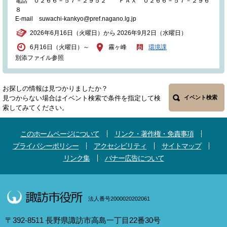
電話 ０２６６－５７－２９５２ ＦＡＸ ０２６６－５７－２９６
８
E-mail suwachi-kankyo@pref.nagano.lg.jp
2026年6月16日（火曜日）から 2026年9月2日（水曜日）
6月16日（火曜日）～
霧ヶ峰
環境課
別添ファイル参照
お探しの情報は見つかりましたか？
見つからない場合はイベント検索で条件を指定して検
イベント検索
索してみてください。
このホームページについて
リンク・著作権・免責事項
プライバシーポリシー
アクセシビリティ
サイトマップ
リンク集
バナー広告について
法人番号2000020202061
〒392-8511 長野県諏訪市高島一丁目22番30号