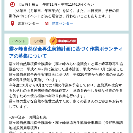
【日時】毎日 午前11時～午前11時10分くらい
（休館日（月曜日、年末年始）を除く。また、土日祝日、学校の長
期休み中にイベントがある場合は、行わないこともあります。）
児童センター
児童センター
イベント
その他
霧ヶ峰自然保全再生実施計画に基づく作業ボランティ
アの募集について
霧ヶ峰自然環境保全協議会（霧ヶ峰みらい協議会）と霧ヶ峰草原再生協
議会では、平成21年2月に策定した基本計画、平成25年10月に策定した
霧ヶ峰自然保全再生実施計画に基づき、平成26年度から霧ケ峰の草原の
保全再生活動を実施しています。
今年度は6月から9月までに7回の作業を予定しており、生態系を改変す
るおそれのある外来植物の駆除作業と、草原を再生し多様な植物の生育
を促すための優占植物の刈取り作業を行います。
霧ヶ峰の豊かな自然を後世に残すため、多くの皆さんのご参加をお待ち
しています。
○お申込み・お問合せ先
霧ヶ峰自然環境保全協議会・霧ヶ峰草原再生協議会事務局（長野県諏訪
地域振興局環境課）