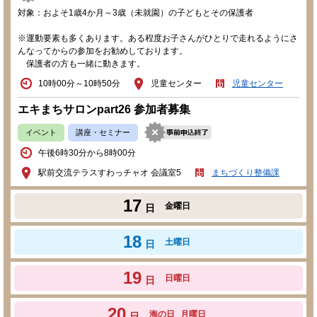
対象：およそ1歳4か月～3歳（未就園）の子どもとその保護者
※運動要素も多くあります。ある程度お子さんがひとりで走れるようにさ
んなってからの参加をお勧めしております。
保護者の方も一緒に動きます。
10時00分～10時50分
児童センター
児童センター
エキまちサロンpart26 参加者募集
イベント
講座・セミナー
午後6時30分から8時00分
駅前交流テラスすわっチャオ 会議室5
まちづくり整備課
17
金曜日
日
18
土曜日
日
19
日曜日
日
20
海の日
月曜日
日