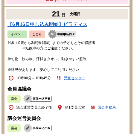
21
火曜日
日
【6月16日申し込み開始】ピラティス
イベント
こども
対象：0歳から3歳(未就園）までの子どもとその保護者
※妊娠中の方はご遠慮ください。
持ち物：飲み物、汗拭きタオル、動きやすい服装
※託児があります。安心してご利用ください。
10時00分～10時45分
児童センター
全員協議会
議会
議会運営委員会終了後
第1委員会室
議会事務局
議会運営委員会
議会