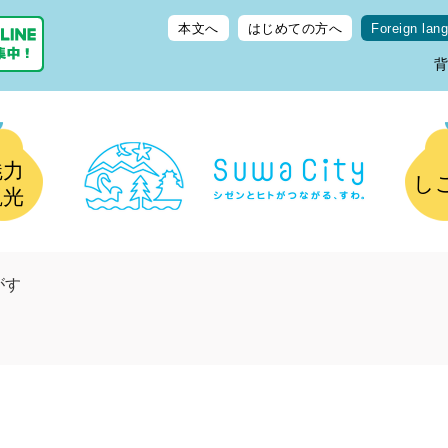
本文へ
はじめての方へ
Foreign lan
魅力
し
観光
がす