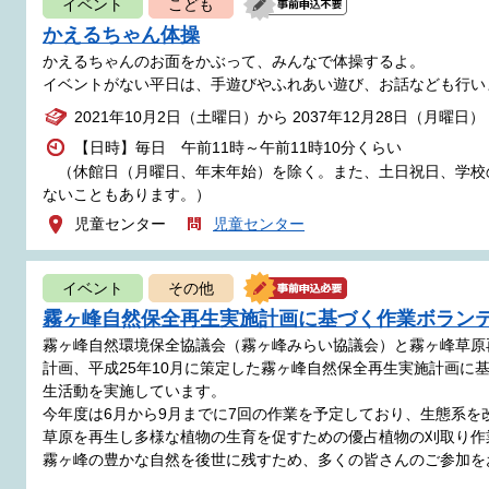
イベント
こども
かえるちゃん体操
かえるちゃんのお面をかぶって、みんなで体操するよ。
イベントがない平日は、手遊びやふれあい遊び、お話なども行い
2021年10月2日（土曜日）から 2037年12月28日（月曜日）
【日時】毎日 午前11時～午前11時10分くらい
（休館日（月曜日、年末年始）を除く。また、土日祝日、学校
ないこともあります。）
児童センター
児童センター
イベント
その他
霧ヶ峰自然保全再生実施計画に基づく作業ボラン
霧ヶ峰自然環境保全協議会（霧ヶ峰みらい協議会）と霧ヶ峰草原
計画、平成25年10月に策定した霧ヶ峰自然保全再生実施計画に
生活動を実施しています。
今年度は6月から9月までに7回の作業を予定しており、生態系
草原を再生し多様な植物の生育を促すための優占植物の刈取り作
霧ヶ峰の豊かな自然を後世に残すため、多くの皆さんのご参加を