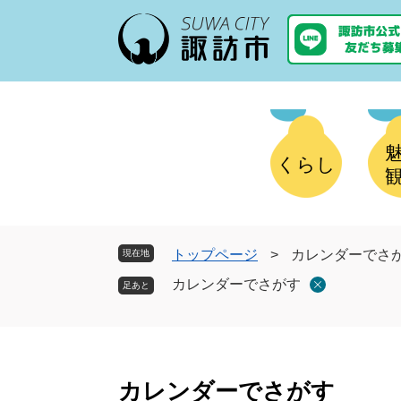
ペ
メ
ー
ニ
ジ
ュ
の
ー
先
を
頭
飛
で
ば
す
し
くらし
。
て
本
文
へ
トップページ
>
カレンダーでさ
現在地
カレンダーでさがす
本
文
カレンダーでさがす