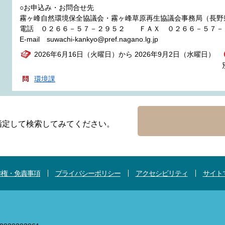
○お申込み・お問合せ先
霧ヶ峰自然環境保全協議会・霧ヶ峰草原再生協議会事務局（長野
電話 ０２６６－５７－２９５２ ＦＡＸ ０２６６－５７－
E-mail suwachi-kankyo@pref.nagano.lg.jp
2026年6月16日（火曜日）から 2026年9月2日（水曜日）
環境課
指定して検索してみてください。
作権・免責事項
プライバシーポリシー
アクセシビリティ
サイト