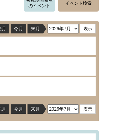
複数期間開催
イベント検索
のイベント
先月
今月
来月
先月
今月
来月