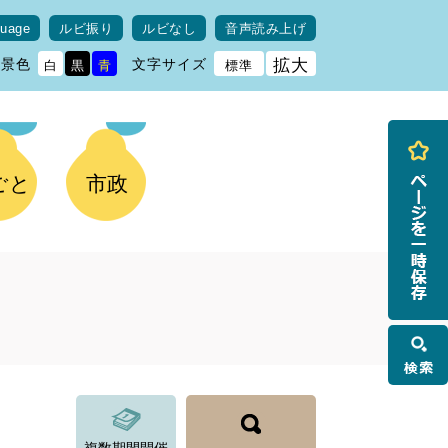
guage
ルビ振り
ルビなし
音声読み上げ
背景色
文字サイズ
拡大
白
黒
青
標準
ごと
市政
検
索